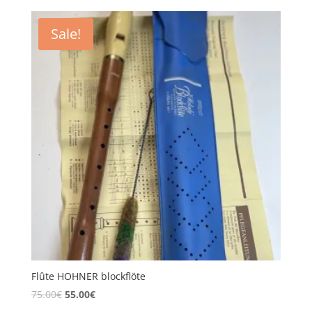
Sale!
Flûte HOHNER blockflöte
75.00
€
55.00
€