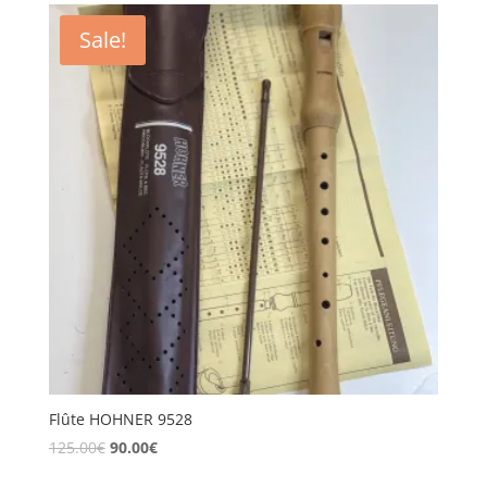
Sale!
Flûte HOHNER 9528
125.00
€
90.00
€