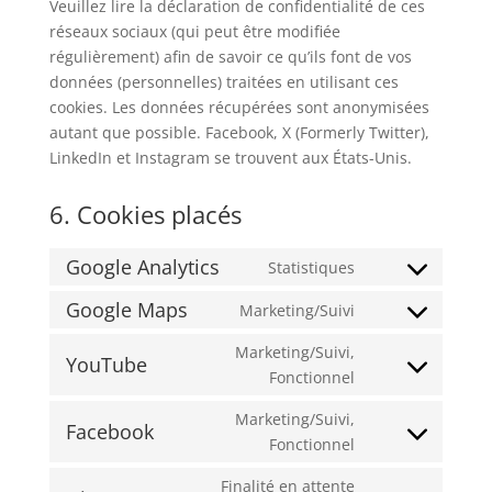
Veuillez lire la déclaration de confidentialité de ces
réseaux sociaux (qui peut être modifiée
régulièrement) afin de savoir ce qu’ils font de vos
données (personnelles) traitées en utilisant ces
cookies. Les données récupérées sont anonymisées
autant que possible. Facebook, X (Formerly Twitter),
LinkedIn et Instagram se trouvent aux États-Unis.
6. Cookies placés
Google Analytics
Statistiques
Consent
to
Google Maps
Marketing/Suivi
Consent
service
to
Marketing/Suivi,
google-
YouTube
service
Consent
Fonctionnel
analytics
google-
to
Marketing/Suivi,
maps
service
Facebook
Consent
Fonctionnel
youtube
to
Finalité en attente