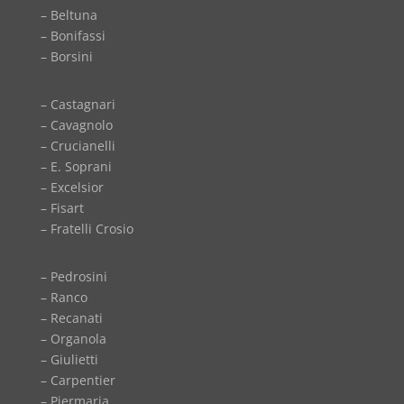
– Beltuna
– Bonifassi
– Borsini
– Castagnari
– Cavagnolo
– Crucianelli
– E. Soprani
– Excelsior
– Fisart
– Fratelli Crosio
– Pedrosini
– Ranco
– Recanati
– Organola
– Giulietti
– Carpentier
– Piermaria